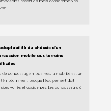
composants essentiels mais consommables,
ec ...
'adaptabilité du châssis d'un
rcussion mobile aux terrains
fficiles
s de concassage modernes, la mobilité est un
acité, notamment lorsque l'équipement doit
 sites variés et accidentés. Les concasseurs à