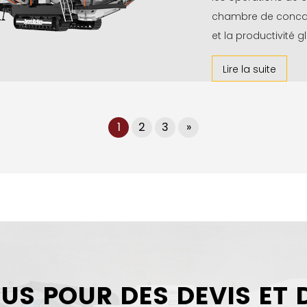
chambre de concas
et la productivité gl
Lire la suite
1
2
3
»
S POUR DES DEVIS ET D